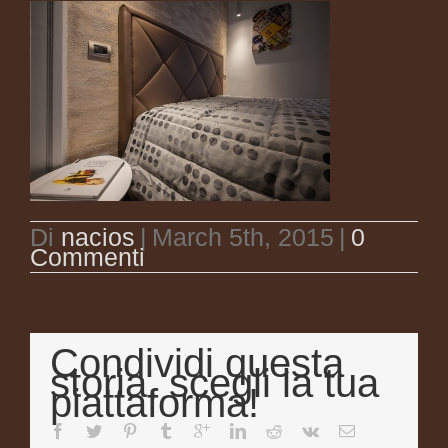
Di
nacios
|
March 5th, 2015
|
0
Commenti
Condividi questa
storia, scegli la tua
piattaforma!