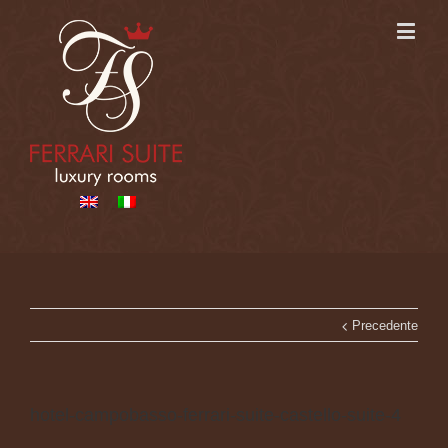
Precedente
hotel-campobasso-ferrari-suite-castello-suite-4