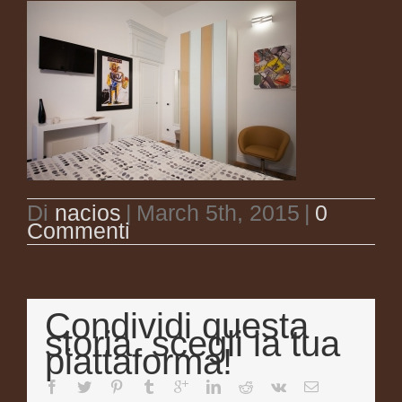
Di
nacios
|
March 5th, 2015
|
0
Commenti
Condividi questa
storia, scegli la tua
piattaforma!