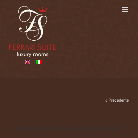
Precedente
hotel-campobasso-ferrari-suite-castello-suite-5