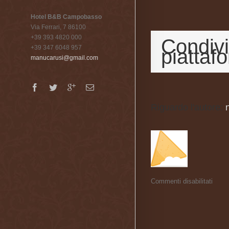
Hotel B&B Campobasso
Via Ferrari, 7 86100
+39 393 4820 000
Condivi
+39 347 6048 957
piattaf
manucarusi@gmail.com
Riguardo l'autore: 
Commenti disabilitati