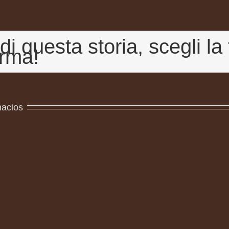
di questa storia, scegli la
orma!
nacios