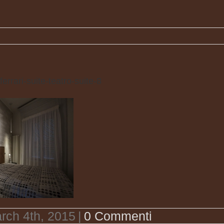
rrari-suite-teatro-suite-8
rch 4th, 2015
|
0 Commenti