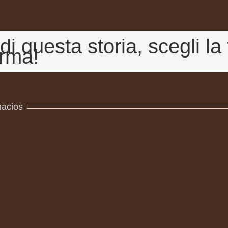
di questa storia, scegli la
orma!
nacios