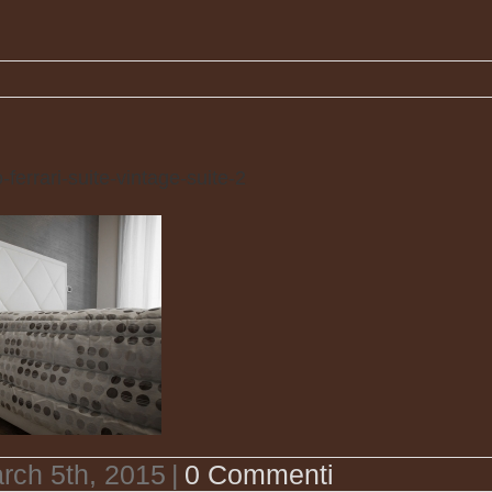
errari-suite-vintage-suite-2
rch 5th, 2015
|
0 Commenti