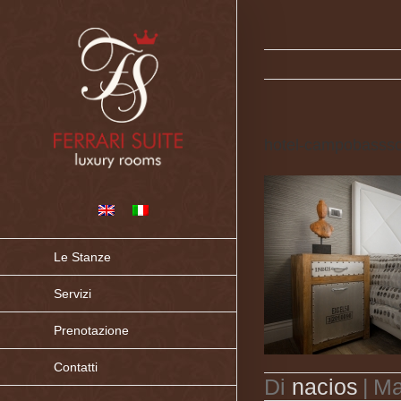
hotel-campobassso-f
Le Stanze
Servizi
Prenotazione
Contatti
Di
nacios
|
Ma