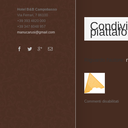
Hotel B&B Campobasso
Via Ferrari, 7 86100
+39 393 4820 000
Condivi
+39 347 6048 957
piattaf
manucarusi@gmail.com
Riguardo l'autore: 
Commenti disabilitati