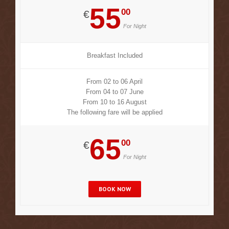
55
00
€
For Night
Breakfast Included
From 02 to 06 April
From 04 to 07 June
From 10 to 16 August
The following fare will be applied
65
00
€
For Night
BOOK NOW