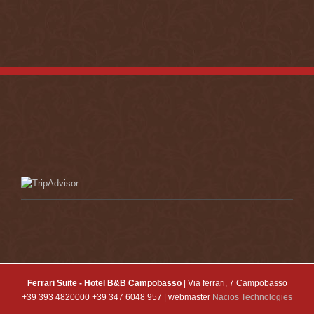
Ferrari Suite - Hotel B&B Campobasso
| Via ferrari, 7 Campobasso
+39 393 4820000 +39 347 6048 957 | webmaster
Nacios Technologies