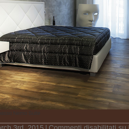
asso Nemo Suite
rch 3rd, 2015
|
Commenti disabilitati
su 