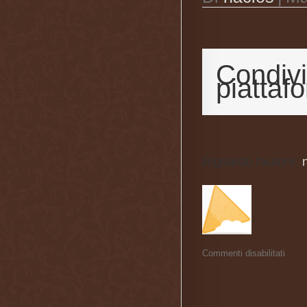
Condivi
piattaf
Riguardo l'autore: 
Commenti disabilitati