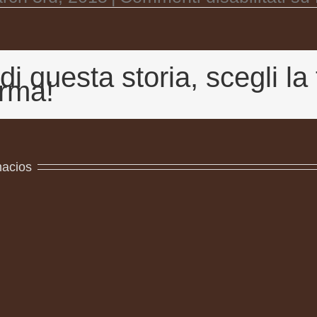
di questa storia, scegli la
orma!
nacios