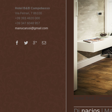
Hotel B&B Campobasso
Via Ferrari, 7 86100
+39 393 4820 000
+39 347 6048 957
manucarusi@gmail.com
Hotel B&B Campob
Di
nacios
|
Ma